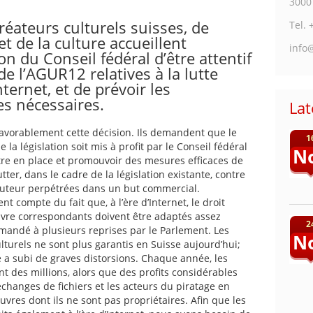
3000
réateurs culturels suisses, de
Tel. 
t de la culture accueillent
info
n du Conseil fédéral d’être attentif
 l’AGUR12 relatives à la lutte
nternet, et de prévoir les
es nécessaires.
La
 favorablement cette décision. Ils demandent que le
1
 la législation soit mis à profit par le Conseil fédéral
N
tre en place et promouvoir des mesures efficaces de
utter, dans le cadre de la législation existante, contre
d’auteur perpétrées dans un but commercial.
ent compte du fait que, à l’ère d’Internet, le droit
uvre correspondants doivent être adaptés assez
2
andé à plusieurs reprises par le Parlement. Les
N
lturels ne sont plus garantis en Suisse aujourd’hui;
e a subi de graves distorsions. Chaque année, les
t des millions, alors que des profits considérables
échanges de fichiers et les acteurs du piratage en
œuvres dont ils ne sont pas propriétaires. Afin que les