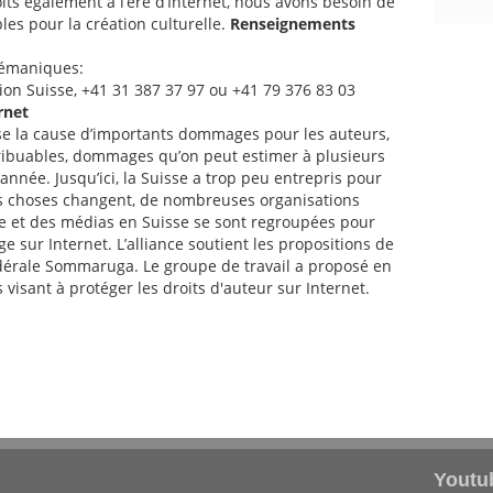
its également à l’ère d’Internet, nous avons besoin de
les pour la création culturelle.
Renseignements
lémaniques:
ion Suisse, +41 31 387 37 97 ou +41 79 376 83 03
rnet
sse la cause d’importants dommages pour les auteurs,
ontribuables, dommages qu’on peut estimer à plusieurs
année. Jusqu’ici, la Suisse a trop peu entrepris pour
s choses changent, de nombreuses organisations
re et des médias en Suisse se sont regroupées pour
e sur Internet. L’alliance soutient les propositions de
édérale Sommaruga. Le groupe de travail a proposé en
isant à protéger les droits d'auteur sur Internet.
Youtu