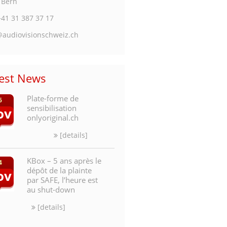
 Bern
+41 31 387 37 17
@audiovisionschweiz.ch
test News
Plate-forme de
6
sensibilisation
ov
onlyoriginal.ch
[details]
KBox – 5 ans après le
4
dépôt de la plainte
ov
par SAFE, l’heure est
au shut-down
[details]