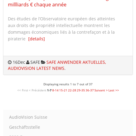
millliards € chaque année
Des études de l’Observatoire européen des atteintes
aux droits de propriété intellectuelle montrent les
dommages économiques liés à la contrefaçon et à la
piraterie
[details]
16
Dec
SAFE
SAFE ANWENDER AKTUELLES,
AUDIOVISION LATEST NEWS
.
Displaying results 1 to 7 out of 37
<< First
< Précédent
1-7
8-14
15-21
22-28
29-35
36-37
Suivant >
Last >>
AudioVision Suisse
Geschäftsstelle