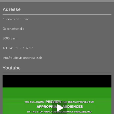
Adresse
AudioVision Suisse
Geschäftsstelle
3000 Bern
Tel. +41 31 387 37 17
info@audiovisionschweiz.ch
Youtube