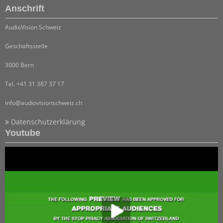
Anschrift
AudioVision Schweiz
Geschäftsstelle
3000 Bern
Tel. +41 31 387 37 17
info@audiovisionschweiz.ch
Datenschutzerklärung
Youtube