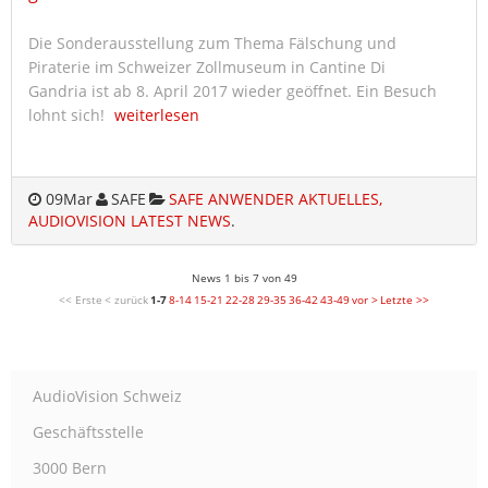
Die Sonderausstellung zum Thema Fälschung und
Piraterie im Schweizer Zollmuseum in Cantine Di
Gandria ist ab 8. April 2017 wieder geöffnet. Ein Besuch
lohnt sich!
weiterlesen
09
Mar
SAFE
SAFE ANWENDER AKTUELLES,
AUDIOVISION LATEST NEWS
.
News 1 bis 7 von 49
<< Erste
< zurück
1-7
8-14
15-21
22-28
29-35
36-42
43-49
vor >
Letzte >>
AudioVision Schweiz
Geschäftsstelle
3000 Bern