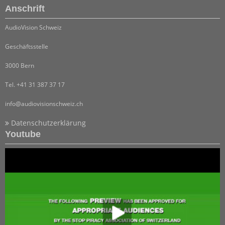
Anschrift
AudioVision Schweiz
Geschäftsstelle
3000 Bern
Tel. +41 31 387 37 17
info@audiovisionschweiz.ch
Datenschutzerklärung
Youtube