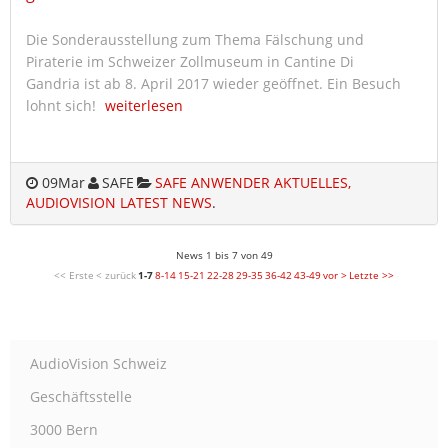
Die Sonderausstellung zum Thema Fälschung und
Piraterie im Schweizer Zollmuseum in Cantine Di
Gandria ist ab 8. April 2017 wieder geöffnet. Ein Besuch
lohnt sich!
weiterlesen
09
Mar
SAFE
SAFE ANWENDER AKTUELLES,
AUDIOVISION LATEST NEWS
.
News 1 bis 7 von 49
<< Erste
< zurück
1-7
8-14
15-21
22-28
29-35
36-42
43-49
vor >
Letzte >>
AudioVision Schweiz
Geschäftsstelle
3000 Bern