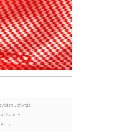
oVision Schweiz
äftsstelle
 Bern