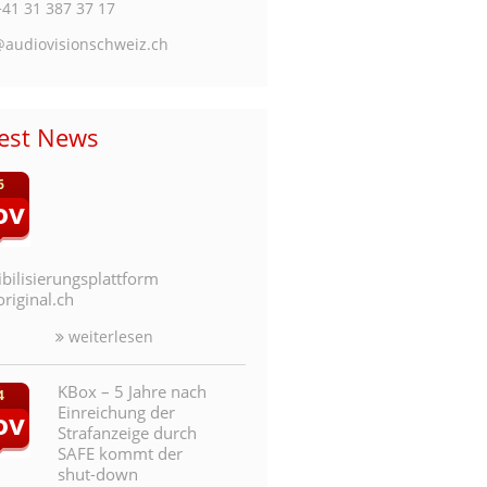
+41 31 387 37 17
@audiovisionschweiz.ch
test News
6
ov
ibilisierungsplattform
riginal.ch
weiterlesen
KBox – 5 Jahre nach
4
Einreichung der
ov
Strafanzeige durch
SAFE kommt der
shut-down