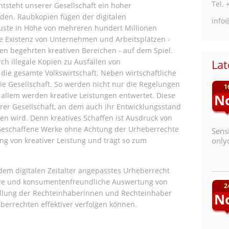
Tel. 
tsteht unserer Gesellschaft ein hoher
haden. Raubkopien fügen der digitalen
info
luste in Höhe von mehreren hundert Millionen
die Existenz von Unternehmen und Arbeitsplätzen -
en begehrten kreativen Bereichen - auf dem Spiel.
ch illegale Kopien zu Ausfällen von
La
ie gesamte Volkswirtschaft. Neben wirtschaftliche
die Gesellschaft. So werden nicht nur die Regelungen
1
allem werden kreative Leistungen entwertet. Diese
N
rer Gesellschaft, an dem auch ihr Entwicklungsstand
en wird. Denn kreatives Schaffen ist Ausdruck von
eschaffene Werke ohne Achtung der Urheberrechte
Sens
ng von kreativer Leistung und trägt so zum
onlyo
dem digitalen Zeitalter angepasstes Urheberrecht
re und konsumentenfreundliche Auswertung von
2
tellung der Rechteinhaberinnen und Rechteinhaber
N
berrechten effektiver verfolgen können.